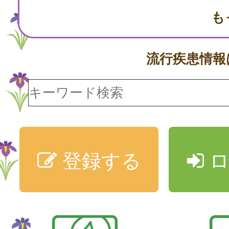
も
流行疾患情
登録する
ロ