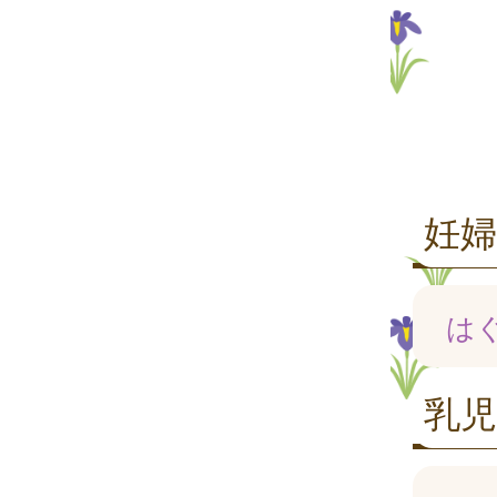
妊婦
は
乳児