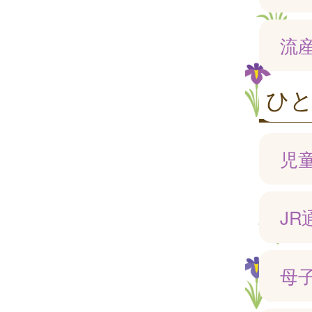
流
ひ
児
J
母