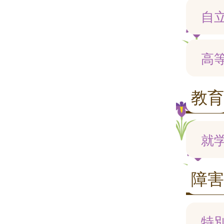
自
高
教育
就
障
特