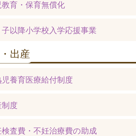
児教育・保育無償化
３子以降小学校入学応援事業
・出産
熟児養育医療給付制度
産制度
妊検査費・不妊治療費の助成