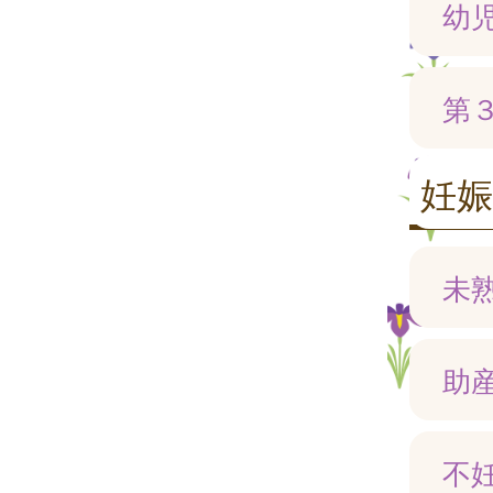
幼
第
妊娠
未
助
不