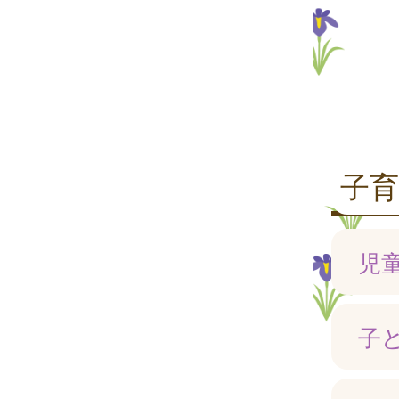
子
児
子