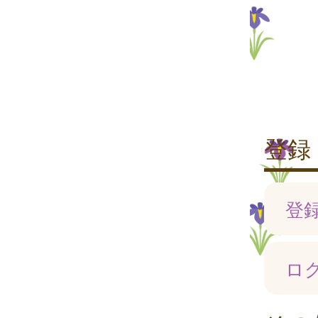
登録
登
ロ