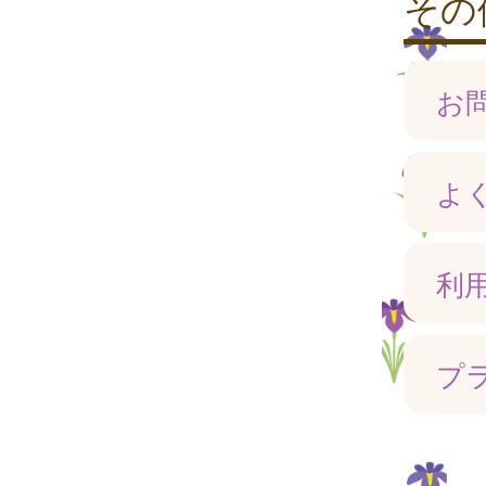
その
お
よ
利
プ