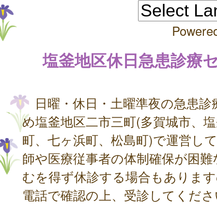
Powere
塩釜地区休日急患診療
日曜・休日・土曜準夜の急患診
め塩釜地区二市三町(多賀城市、
町、七ヶ浜町、松島町)で運営し
師や医療従事者の体制確保が困難
むを得ず休診する場合もあります
電話で確認の上、受診してくださ