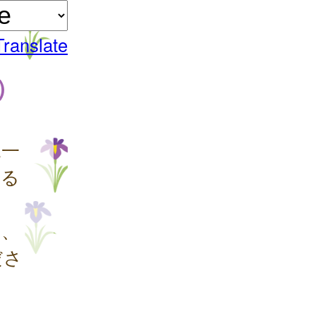
Translate
）
一
ける
、
ださ