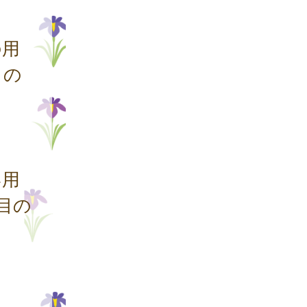
の用
目の
い用
目の