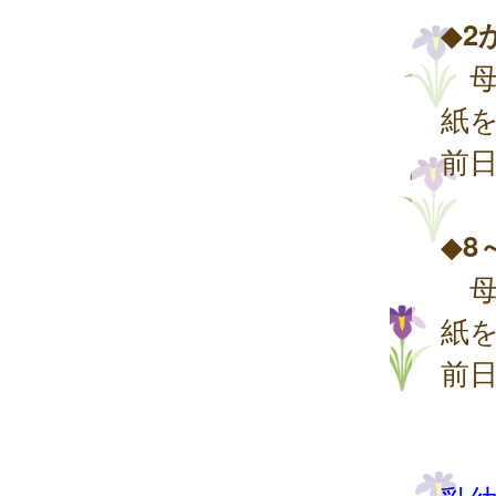
◆
2
母
紙
前
◆
8
母
紙を
前