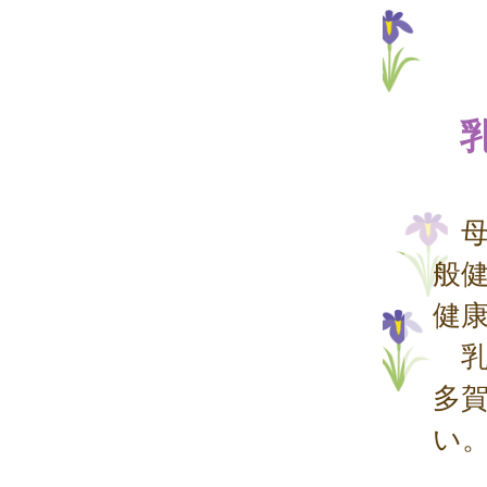
母
般
健
乳
多
い