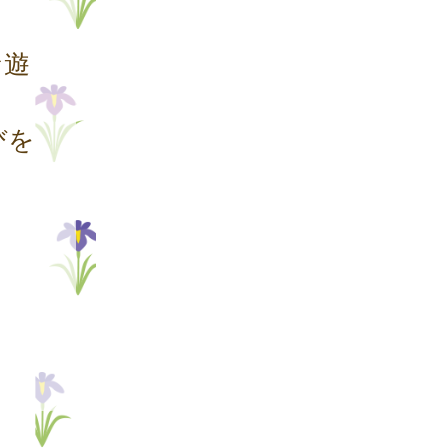
な遊
びを
。