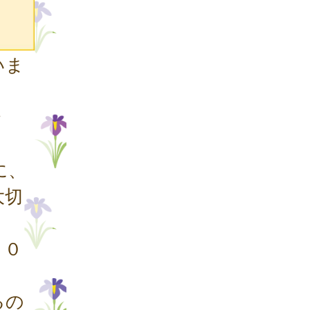
いま
で
に、
大切
１０
るの