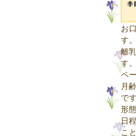
お
す
離
す
ペ
月
で
形
日
こ