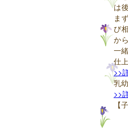
は
ま
び
か
一
仕
>>
乳
>>
【