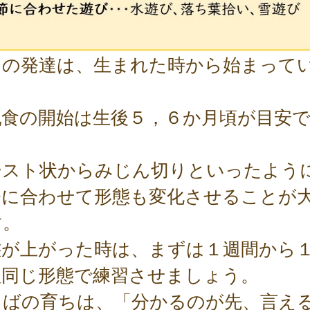
口の発達は、生まれた時から始まって
。
乳食の開始は生後５，６か月頃が目安
。
ースト状からみじん切りといったよう
齢に合わせて形態も変化させることが
す。
態が上がった時は、まずは１週間から
程同じ形態で練習させましょう。
とばの育ちは、「分かるのが先、言え