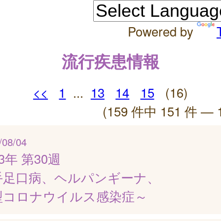
Powered by
流行疾患情報
<<
1
...
13
14
15
(16)
(159 件中 151 件 — 
/08/04
23年 第30週
手足口病、ヘルパンギーナ、
型コロナウイルス感染症～