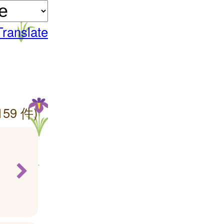
Translate
159 件)