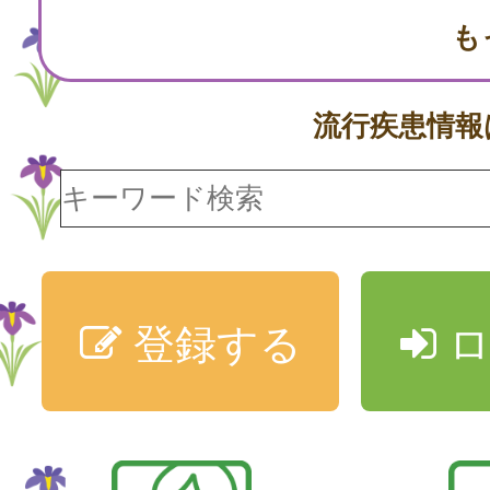
も
流行疾患情
登録する
ロ