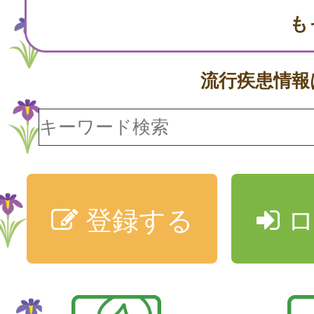
も
流行疾患情
登録する
ロ