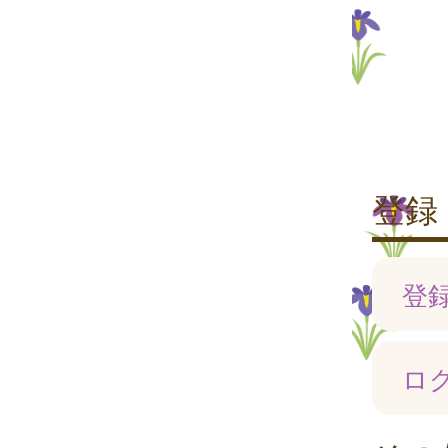
登録
登
ロ