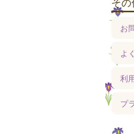
その
お
よ
利
プ