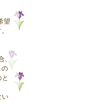
希望
す。
合、
スの
のと
ない