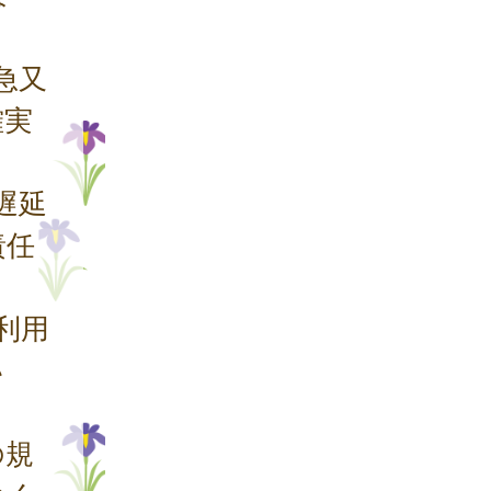
急又
確実
遅延
責任
利用
い
。
の規