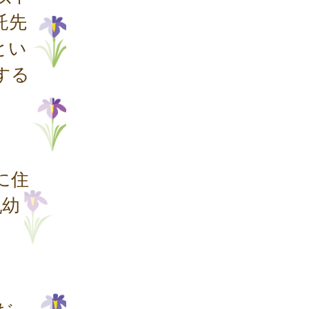
託先
とい
する
に住
乳幼