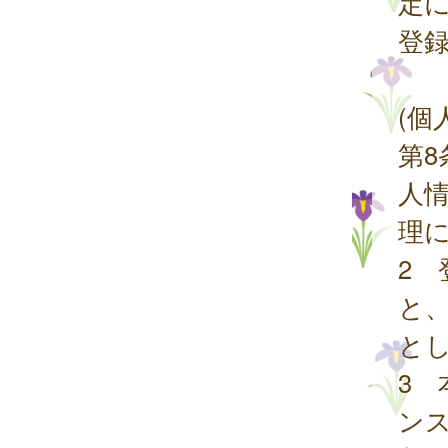
定
登
(個
第
人
理
2
と
と
3
ン