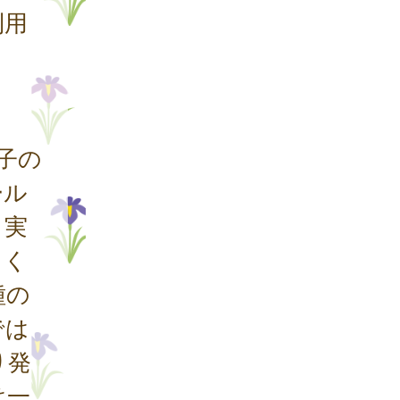
利用
子の
ール
、実
てく
種の
では
り発
は一