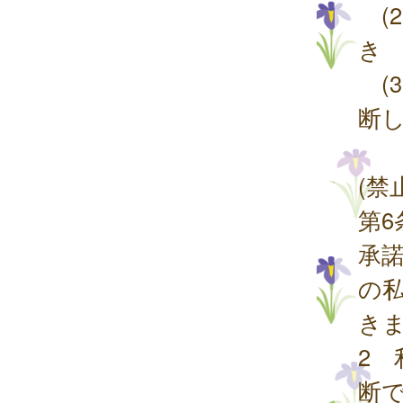
(
き
(
断
(禁
第
承
の
き
2
断