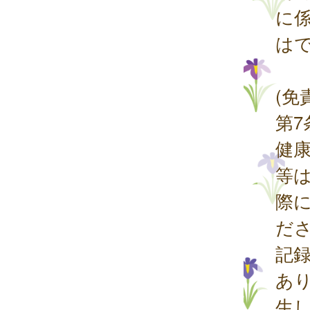
に
は
(免
第
健
等
際
だ
記
あ
生