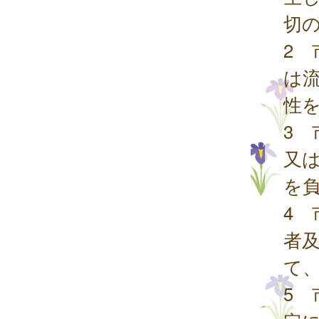
切
2
は
性
3
又
を
4
者
て
5 