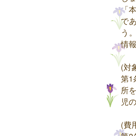
「
で
う
情
(対
第
所
児
(費