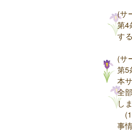
(サ
第
す
(サ
第
本
全
し
(
事