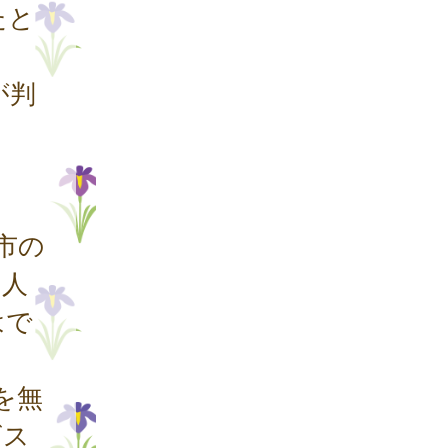
たと
が判
市の
個人
はで
を無
ビス