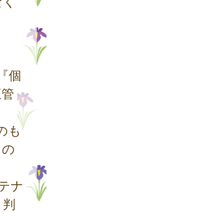
なく
『個
正管
のも
もの
テナ
と判