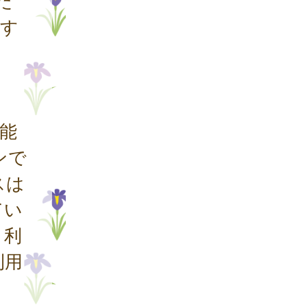
だ
関す
。
能
ンで
スは
てい
、利
利用