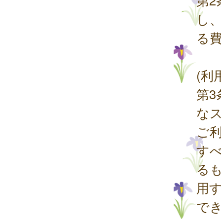
第
し
る
(利
第3
な
ご
す
る
用
で