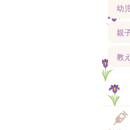
幼
親
教