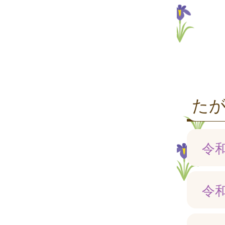
た
令
令