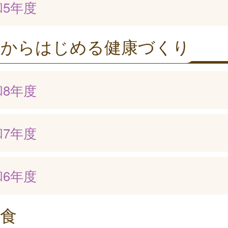
和5年度
口からはじめる健康づくり
和8年度
和7年度
和6年度
食