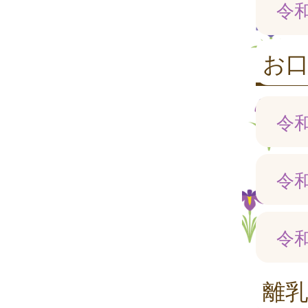
令
お
令
令
令
離乳