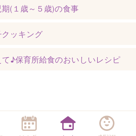
児期(１歳～５歳)の食事
子クッキング
えて♪保育所給食のおいしいレシピ