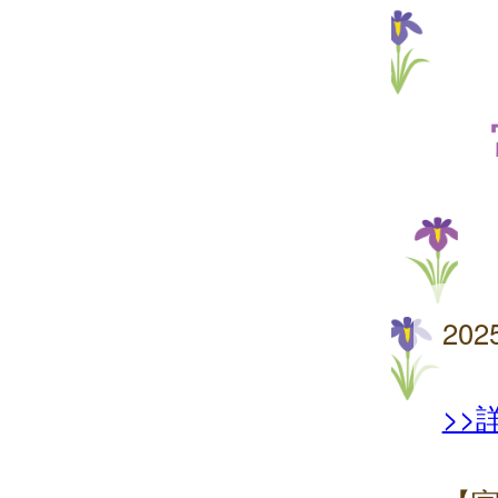
20
>>