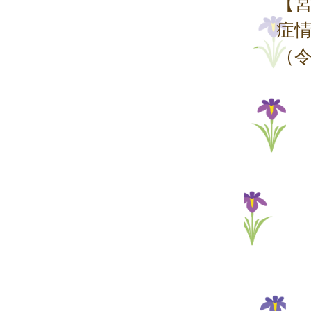
【
症
（令