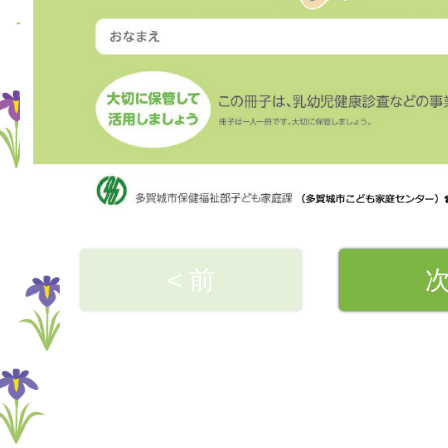
< 前
次