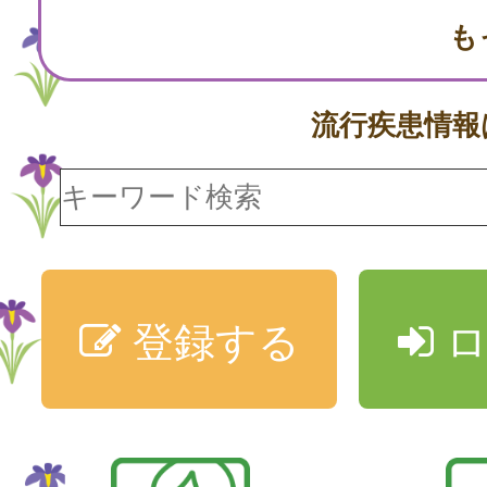
も
流行疾患情
登録する
ロ